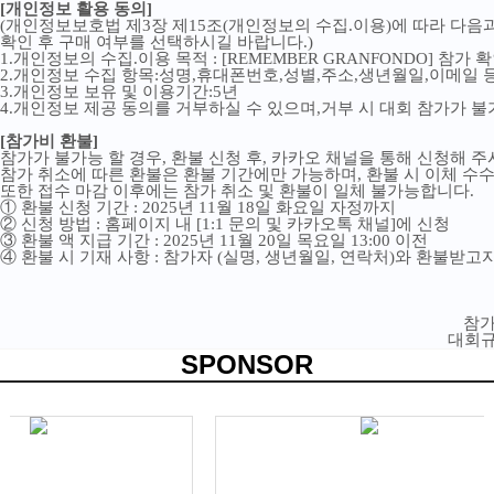
[
개인정보 활용 동의
]
(
개인정보보호법 제
3
장 제
15
조
(
개인정보의 수집
.
이용
)
에 따라 다음
확인 후 구매 여부를 선택하시길 바랍니다
.)
1.
개인정보의 수집
.
이용 목적
: [REMEMBER GRANFONDO]
참가 
2.
개인정보 수집 항목
:
성명
,
휴대폰번호
,
성별
,
주소
,
생년월일
,
이메일 
3.
개인정보 보유 및 이용기간
:5
년
4.
개인정보 제공 동의를 거부하실 수 있으며
,
거부 시 대회 참가가 
[
참가비 환불
]
참가가 불가능 할 경우
,
환불 신청 후
,
카카오 채널을 통해 신청해 주
참가 취소에 따른 환불은 환불 기간에만 가능하며
,
환불 시 이체 수
또한 접수 마감 이후에는 참가 취소 및 환불이 일체 불가능합니다
.
①
환불 신청 기간
: 2025
년 11
월 18
일 화요일 자정까지
②
신청 방법
:
홈페이지 내
[1:1 문의 및 카카오톡 채널
]
에 신청
③
환불 액 지급 기간
: 2025
년 11
월 20
일 목요일
13:00
이전
④
환불 시 기재 사항
:
참가자
(
실명
,
생년월일
,
연락처
)
와 환불받고자
참가
대회규
SPONSOR