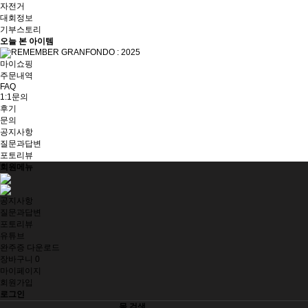
자전거
대회정보
기부스토리
오늘 본 아이템
마이쇼핑
주문내역
FAQ
1:1문의
후기
문의
공지사항
질문과답변
포토리뷰
회원메뉴
공지사항
질문과답변
포토리뷰
유튜브
완주증 다운로드
장바구니
0
마이페이지
회원가입
로그인
몰 검색