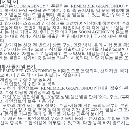
[
서 약 서
]
본인은
SOOM AGENCY
가 주관하는
[REMEMBER GRANFONDO]
1.
챌린지 운영 규정을 준수하며
,
주최 측 공지사항 및 운영 방향에 
2.
기념품은 택배로 발송되며
,
배송 중 발생할 수 있는 파손
·
누락
·
지연
도의 손해배상은 제공되지 않습니다
.
3.
참가자는 스스로의 건강 상태를 고려하여 안전하게 참여하며
,
주최
분실에 대해 본인이 책임을 지며
,
타인이나 주최 측에 일체 보상을 
4.
본 행사 기념사진
,
후기
,
인증 이미지는
SOOM AGENCY
의 홍보를
5.
본 대회 참가신청서를 제출한 후 천재지변이나 국가적 재난
,
택배
다
.
6.
참가자는 신청 전 반드시 상품 구성
,
인증 방식
,
유의 사항 등을 
7.
참가자는 온라인으로 신청서를 제출하고 참가비를 지불함으로써 
8.
서약서에 자발적으로 동의하고 본 서약서의 내용을 기준으로 행사
9.
본 챌린지 참가비 중 일부는 기부에 사용되며
,
해당 기부는 물품 
[
행사 중지 및 연기
]
REMEMBER GRANFONDO
는 비대면으로 운영되며
,
천재지변
,
국가
으며
,
이 경우 참가비는 환불되지 않습니다
.
개인정보 수집
·
이용 동의서
1.
개인정보의 수집
·
이용 목적
-
귀하의 개인정보는
[REMEMBER GRANFONDO]
의 대회 접수와 
2.
수집
·
이용할 개인정보의 항목
-
개인 또는 법인식별 정보
(
성명
,
성별
,
생년월일
,
단체
/
소속
,
주소
, (
휴
3.
개인정보의 보유
·
이용 기간
-
귀하의 개인 또는 법인정보는 수집
·
이용에 관한 동의일로부터 본인
-
단
,
신용정보 제공
·
조회 동의의 효력 기간 종료 후에는 금융사고 조
4.
동의를 거부할 권리 및 동의를 거부할 경우의 불이익
-
위 개인 또는 법인정보의 수집
·
이용에 동의는 본사업의 수행을 위해
선택 항목의 수집
·
이용에 거부할 수 있으며
,
다만 동의 하지 않으시는