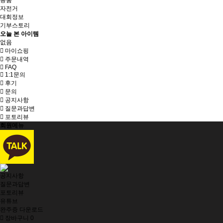
용품
자전거
대회정보
기부스토리
오늘 본 아이템
없음
마이쇼핑
주문내역
FAQ
1:1문의
후기
문의
공지사항
질문과답변
포토리뷰
회원메뉴
공지사항
질문과답변
포토리뷰
유튜브
완주증 다운로드
장바구니
0