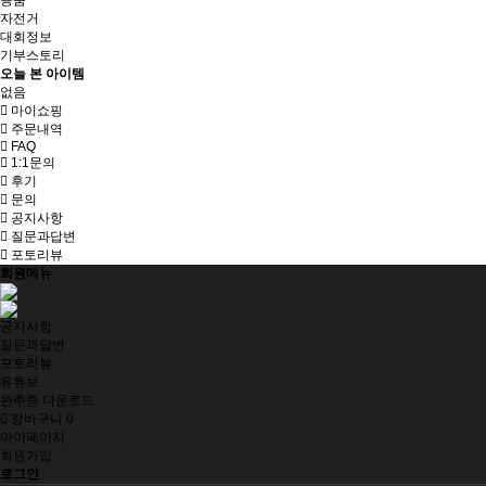
용품
자전거
대회정보
기부스토리
오늘 본 아이템
없음
마이쇼핑
주문내역
FAQ
1:1문의
후기
문의
공지사항
질문과답변
포토리뷰
회원메뉴
공지사항
질문과답변
포토리뷰
유튜브
완주증 다운로드
장바구니
0
마이페이지
회원가입
로그인