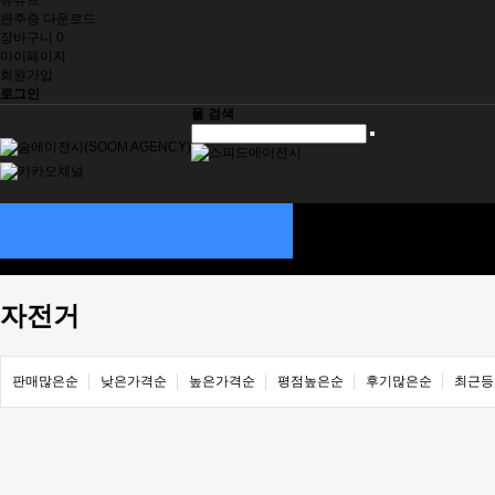
유튜브
완주증 다운로드
장바구니
0
마이페이지
회원가입
로그인
몰 검색
대회신청
SOOM ITEMS
대회정보
기부스토리
자전거
판매많은순
낮은가격순
높은가격순
평점높은순
후기많은순
최근등