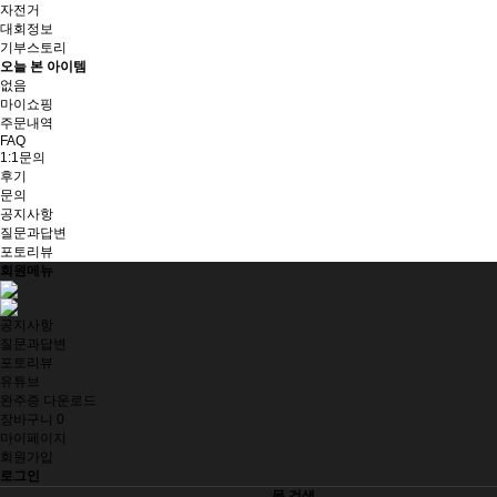
자전거
대회정보
기부스토리
오늘 본 아이템
없음
마이쇼핑
주문내역
FAQ
1:1문의
후기
문의
공지사항
질문과답변
포토리뷰
회원메뉴
공지사항
질문과답변
포토리뷰
유튜브
완주증 다운로드
장바구니
0
마이페이지
회원가입
로그인
몰 검색