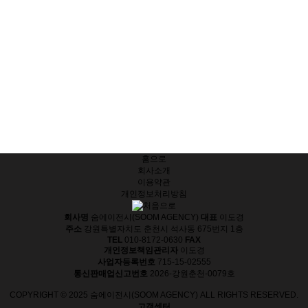
홈으로
회사소개
이용약관
개인정보처리방침
회사명
숨에이전시(SOOM AGENCY)
대표
이도경
주소
강원특별자치도 춘천시 석사동 675번지 1층
TEL
010-8172-0630
FAX
개인정보책임관리자
이도경
사업자등록번호
715-15-02555
통신판매업신고번호
2026-강원춘천-0079호
COPYRIGHT © 2025 숨에이전시(SOOM AGENCY) ALL RIGHTS RESERVED.
고객센터