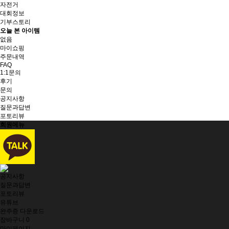
자전거
대회정보
기부스토리
오늘 본 아이템
없음
마이쇼핑
주문내역
FAQ
1:1문의
후기
문의
공지사항
질문과답변
포토리뷰
회원메뉴
공지사항
질문과답변
포토리뷰
유튜브
완주증 다운로드
장바구니
0
마이페이지