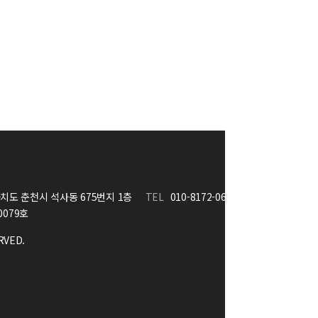
도 춘천시 석사동 675번지 1층
TEL
010-8172-0630
FAX
개인정
0079호
RVED.