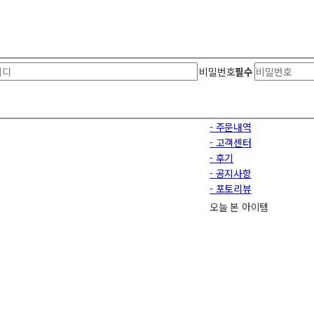
로그인
회원가입
마이페이지
장바구니
0
비밀번호
필수
- 주문내역
- 고객센터
- 후기
- 공지사항
- 포토리뷰
오늘 본 아이템