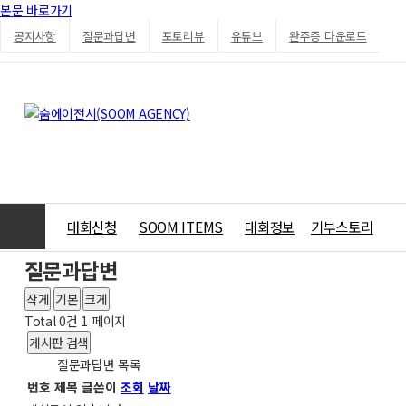
본문 바로가기
공지사항
질문과답변
포토리뷰
유튜브
완주증 다운로드
대회신청
SOOM ITEMS
대회정보
기부스토리
질문과답변
작게
기본
크게
Total 0건
1 페이지
게시판 검색
질문과답변 목록
번호
제목
글쓴이
조회
날짜