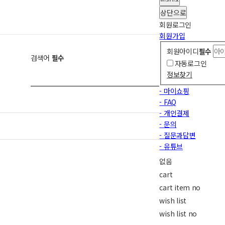
상단으로
회원
로그인
회원가입
회원아이디
필수
검색어
필수
자동로그인
검색
정보찾기
- 마이쇼핑
- FAQ
- 개인결제
- 문의
- 질문과답변
- 유튜브
없음
cart
cart item no
wish list
wish list no